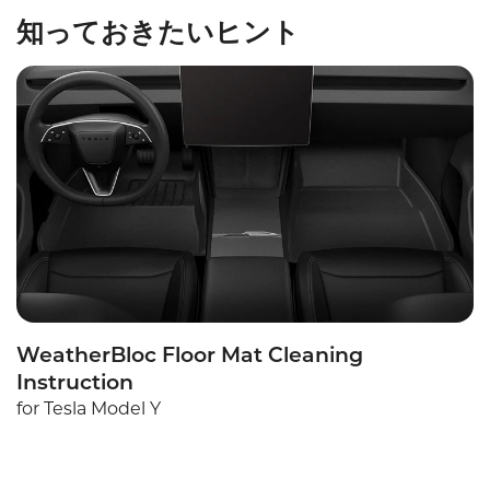
Confirm your age
知っておきたいヒント
Are you 18 years old or older?
No, I'm not
Yes, I am
WeatherBloc Floor Mat Cleaning
Instruction
for Tesla Model Y